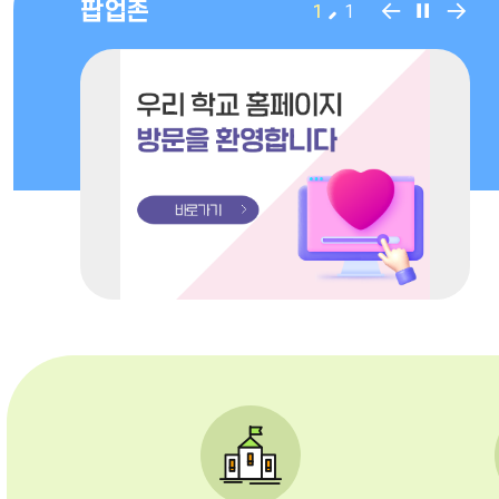
팝
팝
팝
팝업존
1
1
업
업
업
존
존
존
이
정
다
전
지
음