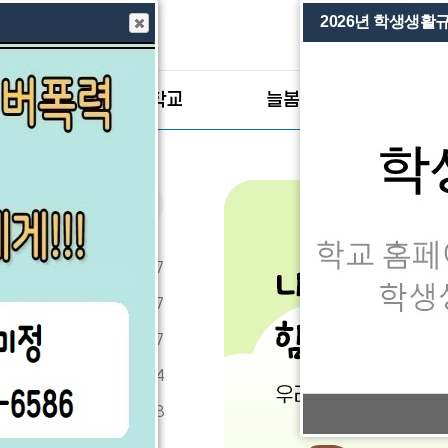
2026년 학생생활
처음으로
로그인
이마당
미래학교
늘봄학교
학부
공
지
2026.07.27
사
2026.07.27
항
2026.07.27
더
2026.07.24
보
내
2026.07.23
기