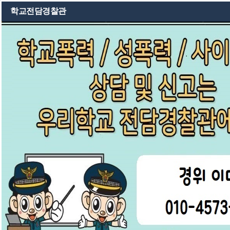
교육용클라우드지원시스템
학교전담경찰관
학교소개
성포소식
어린
공
공지사항
가정통신문
지
사
2026년 도서관 물품선정 결과
항
2026 학년별 여름방학 계획서 안내
2학기 첫 주 주간학습 안내
2026학년도 여름방학 안내
도서관 리모델링 및 여름방학 기간 도서관 미개방 안