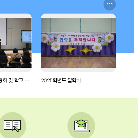
포
더
토
보
갤
기
러
리
더
보
2025학년도 학부모 총회 및 학교 교육과정 설명회
2025학년도 입학식
기