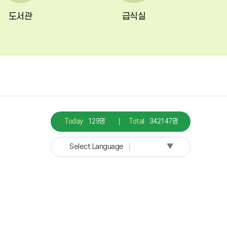
도서관
급식실
Today
129명
Total
342147명
▼
Select Language