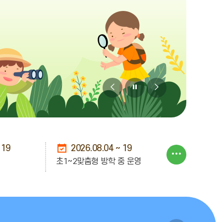
비
비
비
주
주
주
얼
얼
얼
이
정
다
 19
2026.08.04 ~ 19
행
초1~2맞춤형 방학 중 운영
전
지
음
사
2026.08.27
일
 실시)
학급임원선거(3,4,5,6학년)
정