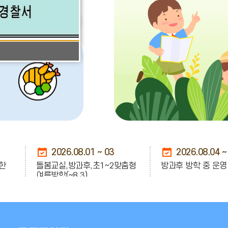
오
늘
의
식
단
더
보
2026.08.01 ~ 03
2026.08.04 ~
기
한
돌봄교실,방과후,초1~2맞춤형
방과후 방학 중 운영
여름방학(~8.3)
2026.08.15
2026.08.20
광복절
여름방학 개학식(급식