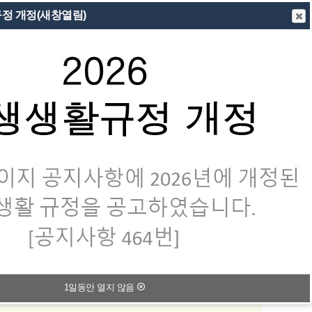
규정 개정(새창열림)
회원가입
사이트맵
모마당
운영위원회
행정정보 및 민원
1일동안 열지 않음